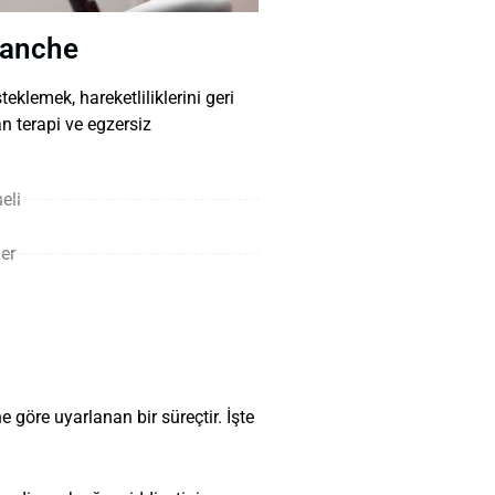
hanche
eklemek, hareketliliklerini geri
 terapi ve egzersiz
eli
er
ne göre uyarlanan bir süreçtir. İşte