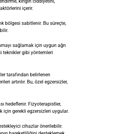
dirme, kırığın ciddiyetini,
törlerini içerir.
ık bölgesi sabitlenir. Bu süreçte,
ilir.
tlamayı sağlamak için uygun ağrı
i teknikler gibi yöntemleri
ler tarafından belirlenen
eri artırılır. Bu, özel egzersizler,
hedeflenir. Fizyoterapistler,
 için gerekli egzersizleri uygular.
tekleyici cihazlar önerilebilir.
anın hareketliliğini desteklemek