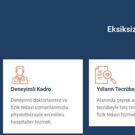
Eksiksi
Deneyimli Kadro
Yılların Tecrübe
Deneyimli doktorlarımız ve
Alanında çeyrek as
fizik tedavi uzmanlarımızla
tecrübeyle
felç te
physiothérapie en milieu
fizik tedavi hizmet
hospitalier
hizmeti.