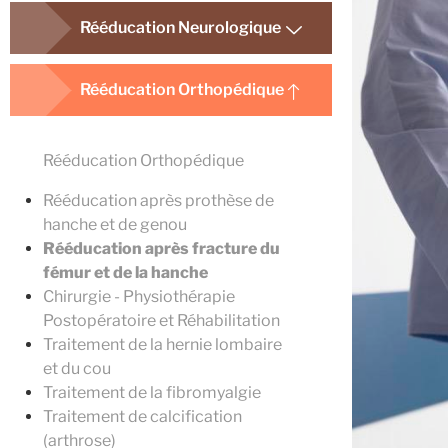
Rééducation Neurologique
Rééducation Orthopédique
Rééducation Orthopédique
Rééducation après prothèse de
hanche et de genou
Rééducation après fracture du
fémur et de la hanche
Chirurgie - Physiothérapie
Postopératoire et Réhabilitation
Traitement de la hernie lombaire
et du cou
Traitement de la fibromyalgie
Traitement de calcification
(arthrose)