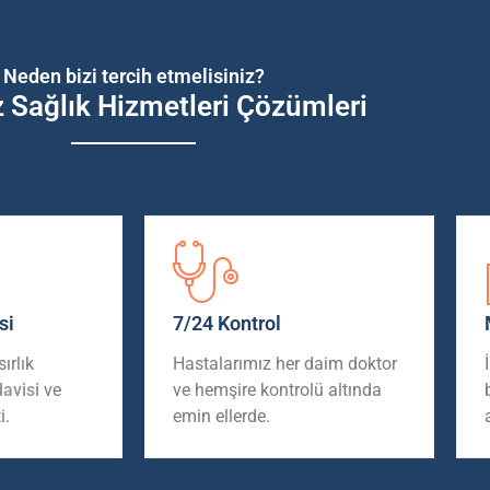
Neden bizi tercih etmelisiniz?
z Sağlık Hizmetleri Çözümleri
si
7/24 Kontrol
ırlık
Hastalarımız her daim doktor
davisi
ve
ve hemşire kontrolü altında
i.
emin ellerde.