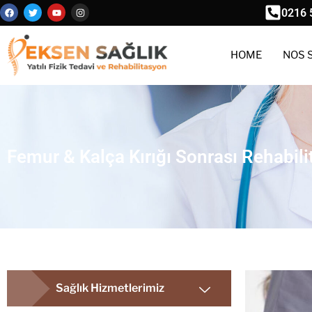
0216 
HOME
NOS 
Femur & Kalça Kırığı Sonrası Rehabil
Sağlık Hizmetlerimiz