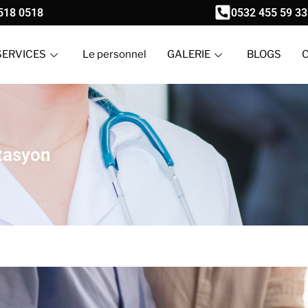
518 0518
0532 455 59 33
SERVICES
Le personnel
GALERIE
BLOGS
itasyon