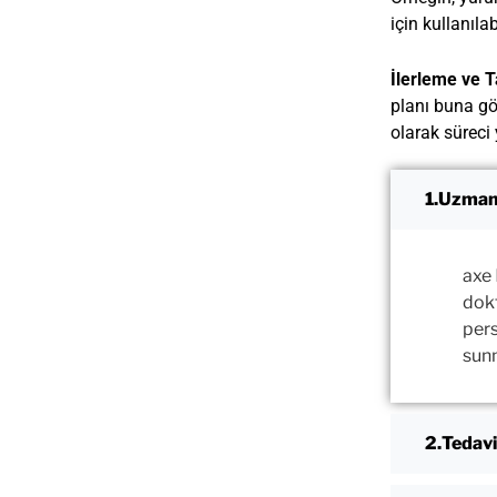
için kullanılabi
İlerleme ve T
planı buna gör
olarak süreci 
Uzman
axe
dokt
pers
sunm
Tedavi