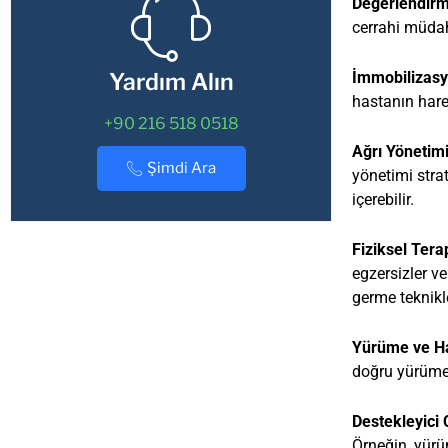
Değerlendirm
cerrahi müdaha
İmmobilizasy
Yardım Alın
hastanın harek
+90 216 518 0518
Ağrı Yönetimi
Şimdi Ara
yönetimi strat
içerebilir.
Fiziksel Tera
egzersizler ve
germe teknikle
Yürüme ve Ha
doğru yürüme t
Destekleyici 
Örneğin, yürü