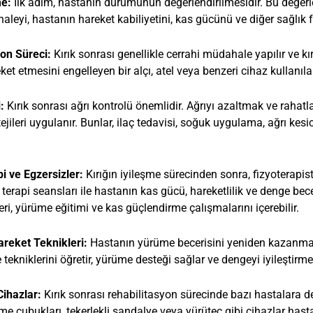
e:
İlk adım, hastanın durumunun değerlendirilmesidir. Bu değerlen
leyi, hastanın hareket kabiliyetini, kas gücünü ve diğer sağlık fak
on Süreci:
Kırık sonrası genellikle cerrahi müdahale yapılır ve kır
et etmesini engelleyen bir alçı, atel veya benzeri cihaz kullanılab
:
Kırık sonrası ağrı kontrolü önemlidir. Ağrıyı azaltmak ve raha
ejileri uygulanır. Bunlar, ilaç tedavisi, soğuk uygulama, ağrı kesic
pi ve Egzersizler:
Kırığın iyileşme sürecinden sonra, fizyoterapist
 terapi seansları ile hastanın kas gücü, hareketlilik ve denge beceril
ri, yürüme eğitimi ve kas güçlendirme çalışmalarını içerebilir.
reket Teknikleri:
Hastanın yürüme becerisini yeniden kazanması 
ekniklerini öğretir, yürüme desteği sağlar ve dengeyi iyileştirmek
Cihazlar:
Kırık sonrası rehabilitasyon sürecinde bazı hastalara des
me çubukları, tekerlekli sandalye veya yürüteç gibi cihazlar hast