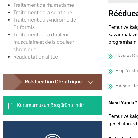
Traitement de rhumatisme
Rééduca
Traitement de la sciatique
Traitement du syndrome de
Femur ve kalça
Priformis
kazanmak ve g
Traitement de la douleur
programlarını 
musculaire et de la douleur
chronique
Uzman Dok
Réadaptation alitée
Ekip Yakl
Rééducation Gériatrique
Bireysel te
Nasıl Yapılır?
Kurumumuzun Broşürünü İndir
Femur ve kalça
genel olarak 