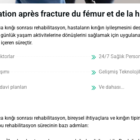
tion après fracture du fémur et de la 
 kırığı sonrası rehabilitasyon, hastaların kırığın iyileşmesini dest
ünlük yaşam aktivitelerine dönüşlerini sağlamak için uygulanan
içeren süreçtir.
torlar
24/7 Sağlık Person
aşımı
Gelişmiş Teknolojil
davi planları
Ve dahası...
 kırığı sonrası rehabilitasyon, bireysel ihtiyaçlara ve kırığın tipi
bu rehabilitasyon sürecinin bazı adımları: