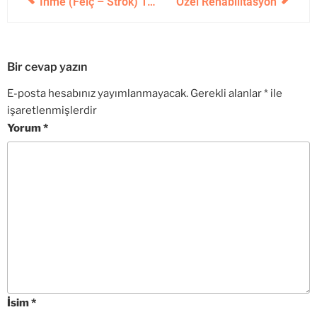
İnme (Felç – Strok) Tedavisi 2021
Özel Rehabilitasyon
Bir cevap yazın
E-posta hesabınız yayımlanmayacak.
Gerekli alanlar
*
ile
işaretlenmişlerdir
Yorum
*
İsim
*