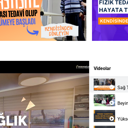
Videolar
Sağ T
Beyin
Yüks