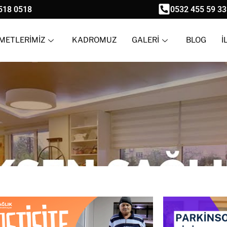
518 0518
0532 455 59 33
METLERİMİZ
KADROMUZ
GALERİ
BLOG
İ