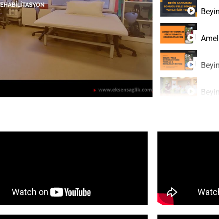
Beyi
Ameli
Beyi
Beyin
Felç 
Covi
Felç 
Diz P