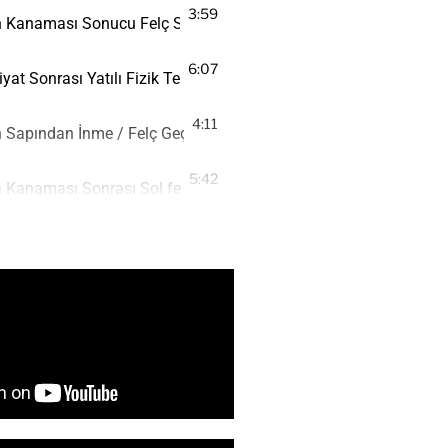
3:59
n Kanaması Sonucu Felç Sonrası Yatılı Fizik Tedavi & Rehabili
6:07
yat Sonrası Yatılı Fizik Tedavi & Rehabilitasyon - Eksen Sağlık
4:11
n Sapından İnme / Felç Geçiren Hastamızın Fizik Tedavi & Reha
5:42
 Kanaması Sonrası Sol felç Yatılı Fizik Tedavi & Rehabilitasyon 
3:12
Sonrası Fizik Tedavi & Rehabilitasyon Süreci ile İyileşen Hastam
6:12
d ve Yoğun Bakım Sonrası Fizik Tedavi & Rehabilitasyon - Eksen
4:54
/ İnme Sonrası Fizik Tedavi & Rehabilitasyon Gören Hastanın İ
4:05
rotezi Sonrası Fizik Tedavi Rehabilitasyon - Eksen Sağlık Yatılı