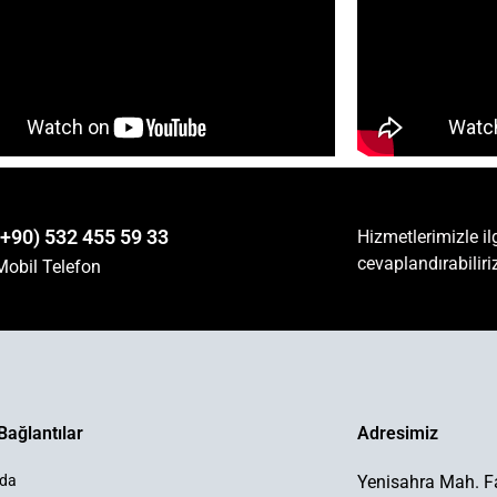
(+90) 532 455 59 33
Hizmetlerimizle ilg
cevaplandırabiliri
Mobil Telefon
Bağlantılar
Adresimiz
zda
Yenisahra Mah. Fa