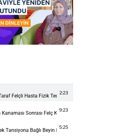
2:23
araf Felçli Hasta Fizik Tedavi ve Rehabilitasyon Merkezi
9:23
 Kanaması Sonrası Felç Kalan Afazik Hastanın Yatılı Fizik Teda
5:25
ek Tansiyona Bağlı Beyin kanaması Sonucu Felç Tedavisi Gören 