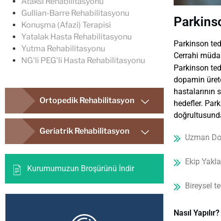
Ataksi Rehabilitasyonu
Gullian-Barre Rehabilitasyonu
Parkins
Konuşma (Afazi) Terapisi
Yatalak Hasta Rehabilitasyonu
Parkinson ted
Yutma Rehabilitasyonu
Cerrahi müdaha
NG'li PEG'li Hasta Rehabilitasyonu
Parkinson teda
dopamin ürete
hastalarının 
Ortopedik Rehabilitasyon
hedefler. Park
doğrultusunda 
Geriatrik Rehabilitasyon
Uzman Dok
Ekip Yakl
Kurumumuzun Broşürünü İndir
Bireysel te
Nasıl Yapılır?