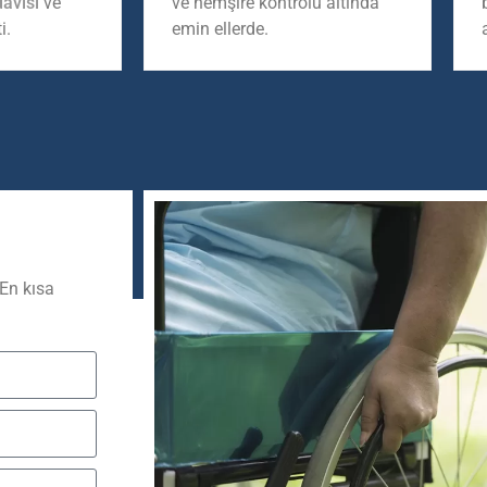
davisi
ve
ve hemşire kontrolü altında
i.
emin ellerde.
 En kısa