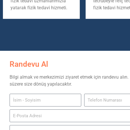
fizik tedavi uzmanlarımızla
tecrübeyle
felç te
yatarak fizik tedavi
hizmeti.
fizik tedavi hizmet
Randevu Al
Bilgi almak ve merkezimizi ziyaret etmek için randevu alın.
süzere size dönüş yapılacaktır.