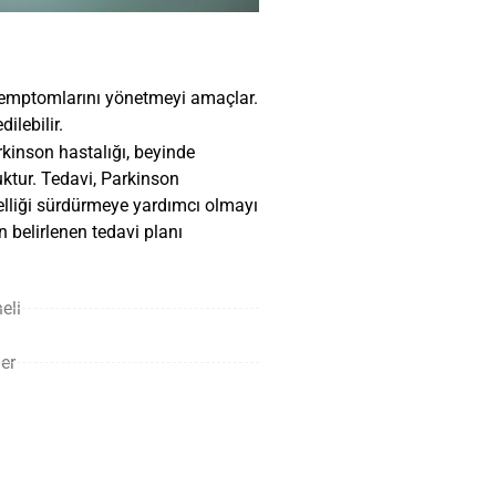
n semptomlarını yönetmeyi amaçlar.
ilebilir.
rkinson hastalığı, beyinde
ktur. Tedavi, Parkinson
elliği sürdürmeye yardımcı olmayı
n belirlenen tedavi planı
eli
er