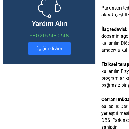
Parkinson ted
olarak çeşitl
Yardım Alın
İlaç tedavisi:
+90 216 518 0518
dopamin agoni
kullanılır. Di
Şimdi Ara
amacıyla kulla
Fiziksel tera
kullanılır. Fi
programlar, k
bağımsız bir ş
Cerrahi müda
edilebilir. De
yerleştirilmes
DBS, Parkinso
sahiptir.