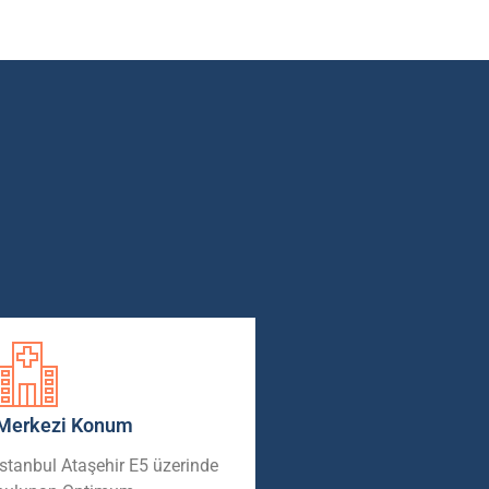
Merkezi Konum
İstanbul Ataşehir E5 üzerinde