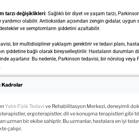
m tarzı değişiklikleri:
Sağlıklı bir diyet ve yaşam tarzı, Parkins
 yardımcı olabilir. Antioksidan açısından zengin gıdalar, uygun sı
destekler ve semptomların şiddetini azaltabilir.
visi, bir multidisipliner yaklaşım gerektirir ve tedavi planı, hast
 şiddetine bağlı olarak bireyselleştirilir. Hastaların durumları dü
ğinde ayarlanır. Bu nedenle, Parkinson tedavisi, bir nörolog vey
.
 Kadrolar
en
Yatılı Fizik Tedavi
ve Rehabilitasyon Merkezi, deneyimli dokt
oterapistler, ergoterapistler, dil ve konuşma terapistleri gibi 
an uzman bir ekibe sahiptir. Bu uzmanlar, hastalara en iyi teda
kte çalışır.