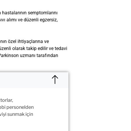
on hastalarının semptomlarını
vı alımı ve düzenli egzersiz,
anın özel ihtiyaçlarına ve
zenli olarak takip edilir ve tedavi
a Parkinson uzmanı tarafından
orlar,
tıbbi personelden
viyi sunmak için