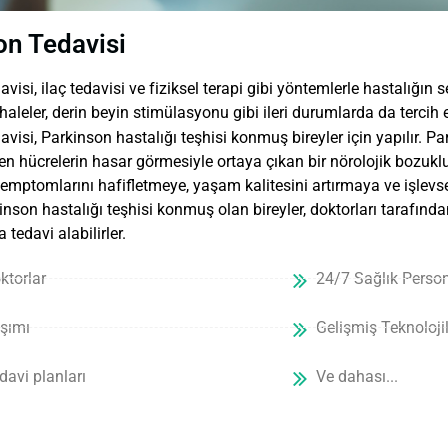
on Tedavisi
avisi, ilaç tedavisi ve fiziksel terapi gibi yöntemlerle hastalığı
leler, derin beyin stimülasyonu gibi ileri durumlarda da tercih ed
visi, Parkinson hastalığı teşhisi konmuş bireyler için yapılır. Pa
n hücrelerin hasar görmesiyle ortaya çıkan bir nörolojik bozuklu
semptomlarını hafifletmeye, yaşam kalitesini artırmaya ve işlevs
inson hastalığı teşhisi konmuş olan bireyler, doktorları tarafında
tedavi alabilirler.
torlar
24/7 Sağlık Person
aşımı
Gelişmiş Teknolojil
davi planları
Ve dahası...