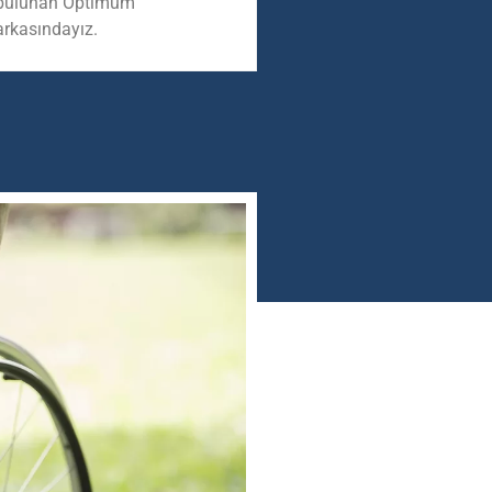
bulunan Optimum
arkasındayız.