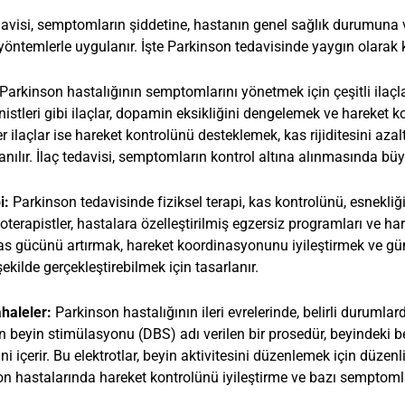
avisi, semptomların şiddetine, hastanın genel sağlık durumuna ve
i yöntemlerle uygulanır. İşte Parkinson tedavisinde yaygın olarak 
Parkinson hastalığının semptomlarını yönetmek için çeşitli ilaçla
stleri gibi ilaçlar, dopamin eksikliğini dengelemek ve hareket ko
ğer ilaçlar ise hareket kontrolünü desteklemek, kas rijiditesini a
nılır. İlaç tedavisi, semptomların kontrol altına alınmasında büyü
pi:
Parkinson tedavisinde fiziksel terapi, kas kontrolünü, esnekli
zyoterapistler, hastalara özelleştirilmiş egzersiz programları ve har
as gücünü artırmak, hareket koordinasyonunu iyileştirmek ve gü
ekilde gerçekleştirebilmek için tasarlanır.
haleler:
Parkinson hastalığının ileri evrelerinde, belirli durumla
rin beyin stimülasyonu (DBS) adı verilen bir prosedür, beyindeki bel
ini içerir. Bu elektrotlar, beyin aktivitesini düzenlemek için düzenli
n hastalarında hareket kontrolünü iyileştirme ve bazı semptoml