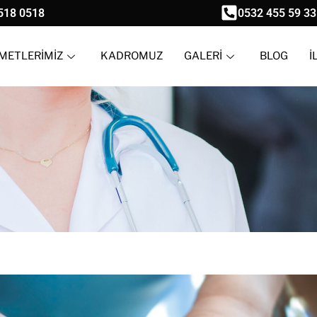
518 0518
0532 455 59 33
METLERİMİZ
KADROMUZ
GALERİ
BLOG
İ