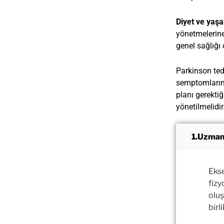
Diyet ve yaşa
yönetmelerine
genel sağlığı 
Parkinson teda
semptomlarının
planı gerekti
yönetilmelidir
Uzman
Eks
fizy
oluş
birli