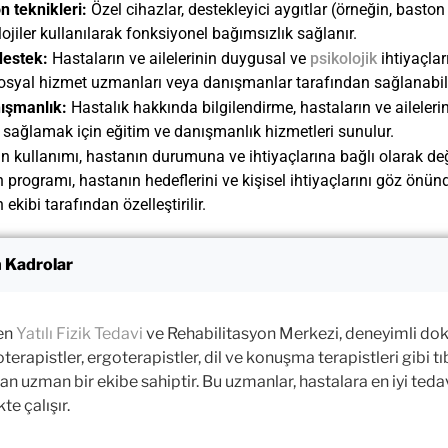
n teknikleri:
Özel cihazlar, destekleyici aygıtlar (örneğin, baston
ojiler kullanılarak fonksiyonel bağımsızlık sağlanır.
destek:
Hastaların ve ailelerinin duygusal ve
psikolojik
ihtiyaçlar
sosyal hizmet uzmanları veya danışmanlar tarafından sağlanabili
nışmanlık:
Hastalık hakkında bilgilendirme, hastaların ve aileleri
 sağlamak için eğitim ve danışmanlık hizmetleri sunulur.
n kullanımı, hastanın durumuna ve ihtiyaçlarına bağlı olarak değiş
n programı, hastanın hedeflerini ve kişisel ihtiyaçlarını göz ön
 ekibi tarafından özelleştirilir.
 Kadrolar
en
Yatılı Fizik Tedavi
ve Rehabilitasyon Merkezi, deneyimli dokt
oterapistler, ergoterapistler, dil ve konuşma terapistleri gibi 
an uzman bir ekibe sahiptir. Bu uzmanlar, hastalara en iyi teda
kte çalışır.