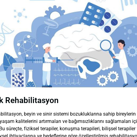
k Rehabilitasyon
bilitasyon, beyin ve sinir sistemi bozukluklarına sahip bireyleri
aşam kalitelerini artırmaları ve bağımsızlıklarını sağlamaları içi
Bu süreçte, fiziksel terapiler, konuşma terapileri, bilişsel terapile
eysel ihtiyaçlarına ve hedeflerine göre özelleştirilmiş rehabilitas