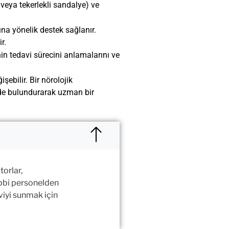
 veya tekerlekli sandalye) ve
ına yönelik destek sağlanır.
r.
nin tedavi sürecini anlamalarını ve
ebilir. Bir nörolojik
ünde bulundurarak uzman bir
orlar,
tıbbi personelden
viyi sunmak için