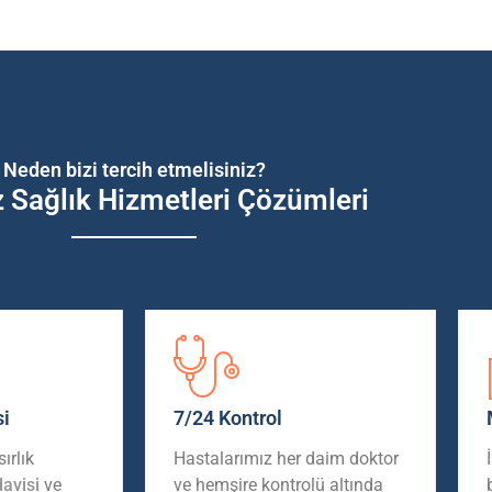
Neden bizi tercih etmelisiniz?
z Sağlık Hizmetleri Çözümleri
si
7/24 Kontrol
ırlık
Hastalarımız her daim doktor
davisi
ve
ve hemşire kontrolü altında