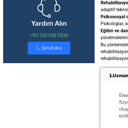
Rehabilitasyo
adaptif teknol
Psikososyal 
Yardım Alın
Psikologlar, 
Eğitim ve da
+90 216 518 0518
yönetmelerini
Bu yöntemleri
Şimdi Ara
rehabilitasyo
rehabilitasyon
Uzman
Eks
fizy
oluş
birli