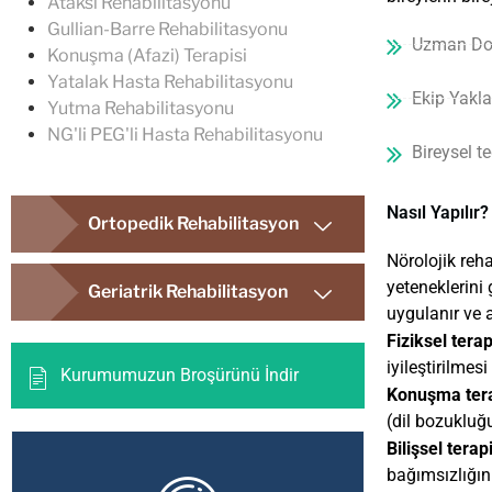
Ataksi Rehabilitasyonu
Gullian-Barre Rehabilitasyonu
Uzman Dok
Konuşma (Afazi) Terapisi
Yatalak Hasta Rehabilitasyonu
Ekip Yakl
Yutma Rehabilitasyonu
NG'li PEG'li Hasta Rehabilitasyonu
Bireysel te
Nasıl Yapılır?
Ortopedik Rehabilitasyon
Nörolojik reha
yeteneklerini 
Geriatrik Rehabilitasyon
uygulanır ve a
Fiziksel terap
iyileştirilmes
Kurumumuzun Broşürünü İndir
Konuşma tera
(dil bozukluğu
Bilişsel terapi
bağımsızlığın a