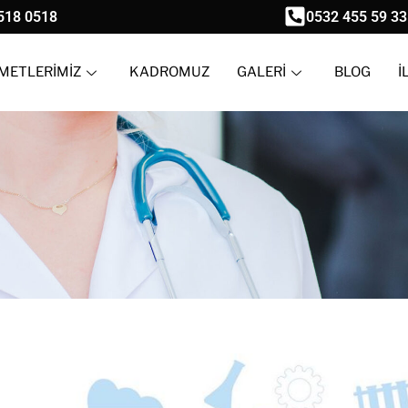
518 0518
0532 455 59 33
METLERİMİZ
KADROMUZ
GALERİ
BLOG
İ