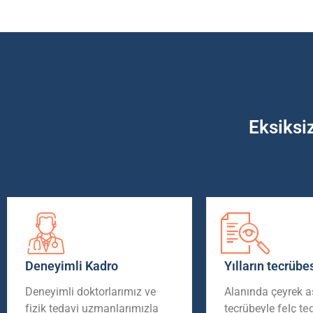
Eksiksi
Deneyimli Kadro
Yılların tecrübe
Deneyimli doktorlarımız ve
Alanında çeyrek as
fizik tedavi uzmanlarımızla
tecrübeyle
felç te