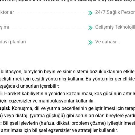
torlar
24/7 Sağlık Person
aşımı
Gelişmiş Teknolojil
davi planları
Ve dahası...
bilitasyon, bireylerin beyin ve sinir sistemi bozukluklarının etki
geliştirmek için çeşitli yöntemler kullanır. Bu yöntemler genellikl
şağıdaki unsurları içerebilir:
i:
Hareket kabiliyetinin yeniden kazanılması, kas gücünün artır
i için egzersizler ve manipülasyonlar kullanılır.
pisi:
Konuşma, dil ve yutma becerilerinin geliştirilmesi için terap
) veya disfaji (yutma güçlüğü) gibi sorunları olan bireylere yardı
:
Bilişsel işlevlerin (hafıza, dikkat, problem çözme) iyileştirilme
rtırılması için bilişsel egzersizler ve stratejiler kullanılır.