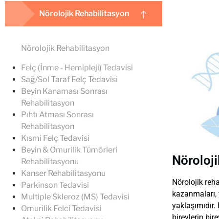
Nörolojik Rehabilitasyon
Nörolojik Rehabilitasyon
Felç (İnme - Hemipleji) Tedavisi
Sağ/Sol Taraf Felç Tedavisi
Beyin Kanaması Sonrası
Rehabilitasyon
Pıhtı Atması Sonrası
Rehabilitasyon
Kısmi Felç Tedavisi
Beyin & Omurilik Tümörleri
Nöroloji
Rehabilitasyonu
Kanser Rehabilitasyonu
Nörolojik reha
Parkinson Tedavisi
kazanmaları, y
Multiple Skleroz (MS) Tedavisi
yaklaşımıdır. 
Omurilik Felci Tedavisi
bireylerin bir