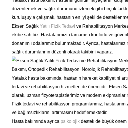
Yatalak hasta bakımı, hastanın günlük ihtiyaçlarını karşı
düzenlemek ve sağlık durumunu izlemek gibi birçok farklı 
kuruluşuyla çalışmak, hastanın en iyi şekilde desteklenme
Eksen Sağlık
Yatılı Fizik Tedavi
ve Rehabilitasyon Merkez
ekibe sahibiz. Hastalarımızın tamamen konforlu ve güven
donanımlı odalarımız bulunmaktadır. Ayrıca, hastalarımız
sağlık durumlarının düzenli olarak takibini yaparız.
Yatalak hasta bakımında, hastanın hareket kabiliyetini art
tedavi ve rehabilitasyon hizmetleri de önemlidir. Eksen S
olarak, uzman fizyoterapistlerimiz ve modern ekipmanlarım
Fizik tedavi ve rehabilitasyon programlarımız, hastalarım
ve bağımsızlıklarını artırmasını hedeflemektedir.
Hasta bakımında ayrıca
psikolojik
destek de büyük önem ta