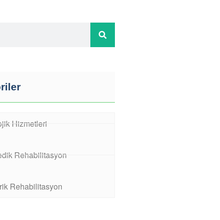
riler
jik Hizmetleri
edik Rehabilitasyon
rik Rehabilitasyon