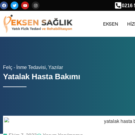
0216 
EKSEN
Hİ
Felç - İnme Tedavisi
,
Yazılar
Yatalak Hasta Bakımı