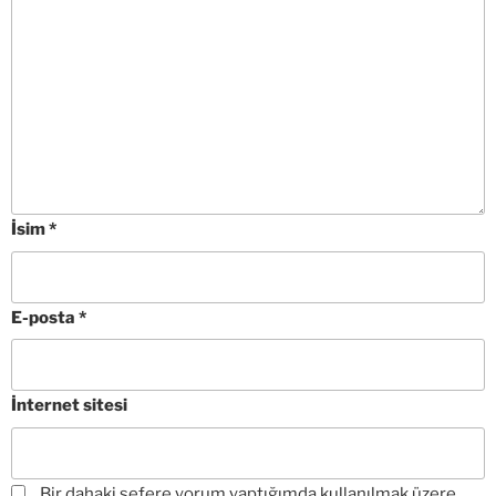
İsim
*
E-posta
*
İnternet sitesi
Bir dahaki sefere yorum yaptığımda kullanılmak üzere