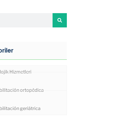
riler
ojik Hizmetleri
ilitación ortopédica
ilitación geriátrica