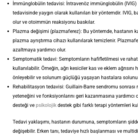
İmmünglobülin tedavisi: İntravenöz immünglobülin (IVIG) 
tedavisinde yaygın olarak kullanılan bir yöntemdir. IVIG, 
olur ve otoimmün reaksiyonu baskılar.
Plazma değişimi (plazmaferez): Bu yöntemde, hastanın kan
plazma ayrıştırma cihazı kullanılarak temizlenir. Plazmafere
azaltmaya yardımcı olur.
Semptomatik tedavi: Semptomların hafifletilmesi ve rahatlat
kullanılabilir. Örneğin, ağrı kesiciler kas ve eklem ağrısını 
önleyebilir ve solunum güçlüğü yaşayan hastalara solunum
Rehabilitasyon tedavisi: Guillain-Barre sendromu sonrası 
yeteneğini ve fonksiyonlarını geri kazanmasına yardımcı o
desteği ve
psikolojik
destek gibi farklı terapi yöntemleri kull
Tedavi yaklaşımı, hastanın durumuna, semptomların şiddeti
değişebilir. Erken tanı, tedaviye hızlı başlanması ve multi