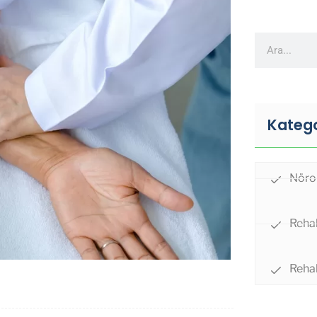
Katego
Nörol
Rehab
Rehab