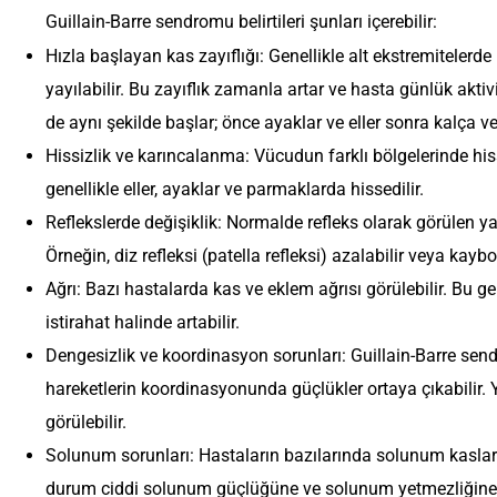
Guillain-Barre sendromu belirtileri şunları içerebilir:
Hızla başlayan kas zayıflığı: Genellikle alt ekstremitelerd
yayılabilir. Bu zayıflık zamanla artar ve hasta günlük aktivi
de aynı şekilde başlar; önce ayaklar ve eller sonra kalça ve
Hissizlik ve karıncalanma: Vücudun farklı bölgelerinde his
genellikle eller, ayaklar ve parmaklarda hissedilir.
Reflekslerde değişiklik: Normalde refleks olarak görülen y
Örneğin, diz refleksi (patella refleksi) azalabilir veya kaybol
Ağrı: Bazı hastalarda kas ve eklem ağrısı görülebilir. Bu gen
istirahat halinde artabilir.
Dengesizlik ve koordinasyon sorunları: Guillain-Barre sen
hareketlerin koordinasyonunda güçlükler ortaya çıkabilir
görülebilir.
Solunum sorunları: Hastaların bazılarında solunum kaslarını
durum ciddi solunum güçlüğüne ve solunum yetmezliğine y