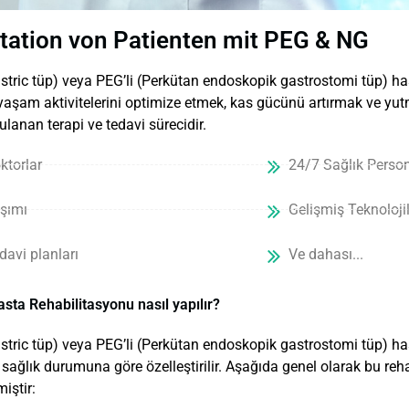
itation von Patienten mit PEG & NG
stric tüp) veya PEG’li (Perkütan endoskopik gastrostomi tüp) has
yaşam aktivitelerini optimize etmek, kas gücünü artırmak ve y
lanan terapi ve tedavi sürecidir.
torlar
24/7 Sağlık Person
aşımı
Gelişmiş Teknolojil
davi planları
Ve dahası...
Hasta Rehabilitasyonu nasıl yapılır?
stric tüp) veya PEG’li (Perkütan endoskopik gastrostomi tüp) hast
 sağlık durumuna göre özelleştirilir. Aşağıda genel olarak bu reh
miştir: