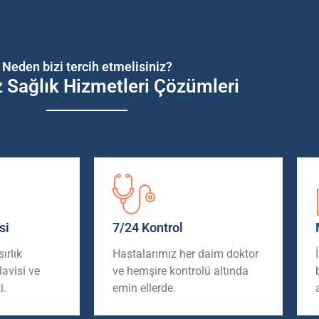
Neden bizi tercih etmelisiniz?
z Sağlık Hizmetleri Çözümleri
si
7/24 Kontrol
ırlık
Hastalarımız her daim doktor
davisi
ve
ve hemşire kontrolü altında
i.
emin ellerde.