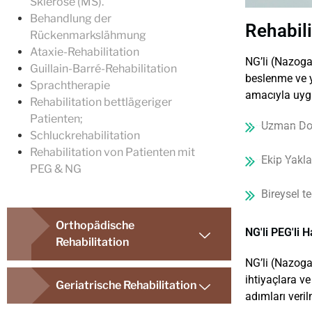
Sklerose (MS).
Behandlung der
Rehabil
Rückenmarkslähmung
Ataxie-Rehabilitation
NG’li (Nazoga
Guillain-Barré-Rehabilitation
beslenme ve 
Sprachtherapie
amacıyla uygu
Rehabilitation bettlägeriger
Patienten;
Uzman Dok
Schluckrehabilitation
Rehabilitation von Patienten mit
Ekip Yakl
PEG & NG
Bireysel te
Orthopädische
NG'li PEG'li 
Rehabilitation
NG’li (Nazoga
ihtiyaçlara ve
Geriatrische Rehabilitation
adımları veril