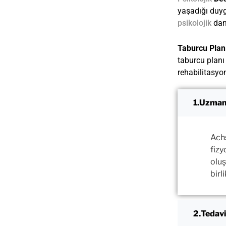
yaşadığı duyg
psikolojik
danı
Taburcu Plan
taburcu planı
rehabilitasyon
Uzman
Ach
fizy
oluş
birli
Tedavi