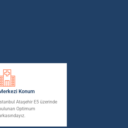
Merkezi Konum
İstanbul Ataşehir E5 üzerinde
bulunan Optimum
arkasındayız.