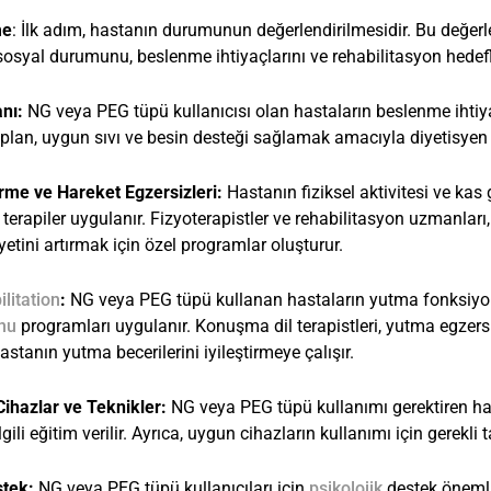
me
: İlk adım, hastanın durumunun değerlendirilmesidir. Bu değerle
osyal durumunu, beslenme ihtiyaçlarını ve rehabilitasyon hedefler
anı:
NG veya PEG tüpü kullanıcısı olan hastaların beslenme ihtiya
u plan, uygun sıvı ve besin desteği sağlamak amacıyla diyetisyen t
rme ve Hareket Egzersizleri:
Hastanın fiziksel aktivitesi ve ka
e terapiler uygulanır. Fizyoterapistler ve rehabilitasyon uzmanlar
yetini artırmak için özel programlar oluşturur.
litation
:
NG veya PEG tüpü kullanan hastaların yutma fonksiyon
onu
programları uygulanır. Konuşma dil terapistleri, yutma egzers
hastanın yutma becerilerini iyileştirmeye çalışır.
Cihazlar ve Teknikler:
NG veya PEG tüpü kullanımı gerektiren ha
lgili eğitim verilir. Ayrıca, uygun cihazların kullanımı için gerekli 
tek:
NG veya PEG tüpü kullanıcıları için
psikolojik
destek önemlid