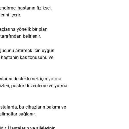
ndirme, hastanın fiziksel,
ini içerir.
çlarına yönelik bir plan
arafından belirlenir.
s gücünü artırmak için uygun
ı, hastanın kas tonusunu ve
larını desteklemek için
yutma
izleri, postür düzenleme ve yutma
stalarda, bu cihazların bakımı ve
talimatlar sağlanır.
ir. Hastaların ve ailelerinin