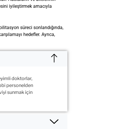
sini iyileştirmek amacıyla
bilitasyon süreci sonlandığında,
arşılamayı hedefler. Ayrıca,
yimli doktorlar,
tıbbi personelden
viyi sunmak için