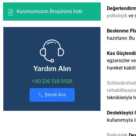
Değerlendir
Kurumumuzun Broşürünü İndir
psikolojik
ve s
Beslenme Pl
hazırlanır. B
Kas Güçlendi
egzersizler v
Yardım Alın
hareket kabili
+90 216 518 0518
Schluckrehabi
rehabilitasy
Şimdi Ara
teknikleriyle 
Destekleyici 
kullanımıyla i
Psikolojik
Des