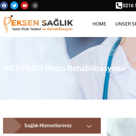
0216 
HOME
UNSER S
NG’li PEG’li Hasta Rehabilitasyonu
Sağlık Hizmetlerimiz