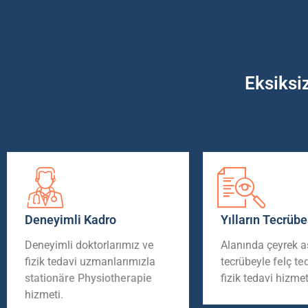
Eksiksi
Deneyimli Kadro
Yılların Tecrübe
Deneyimli doktorlarımız ve
Alanında çeyrek as
fizik tedavi uzmanlarımızla
tecrübeyle
felç te
stationäre Physiotherapie
fizik tedavi hizmet
hizmeti.