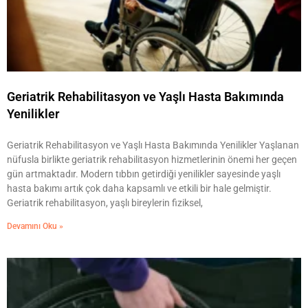
Geriatrik Rehabilitasyon ve Yaşlı Hasta Bakımında
Yenilikler
Geriatrik Rehabilitasyon ve Yaşlı Hasta Bakımında Yenilikler Yaşlanan
nüfusla birlikte geriatrik rehabilitasyon hizmetlerinin önemi her geçen
gün artmaktadır. Modern tıbbın getirdiği yenilikler sayesinde yaşlı
hasta bakımı artık çok daha kapsamlı ve etkili bir hale gelmiştir.
Geriatrik rehabilitasyon, yaşlı bireylerin fiziksel,
Devamını Oku »