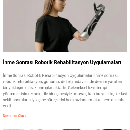
İnme Sonrası Robotik Rehabilitasyon Uygulamaları
İnme Sonrası Robotik Rehabilitasyon Uygulamaları İnme sonrası
robotik rehabilitasyon, günümüzde felç tedavisinde devrim yaratan
bir yaklaşım olarak öne çıkmaktadır. Geleneksel fizyoterapi
yöntemlerinin teknoloji ile birleşmesiyle ortaya çıkan bu yenilikçi tedavi
şekli, hastaların iyileşme süreçlerini hem hızlandırmakta hem de daha
etkili
Devamını Oku »