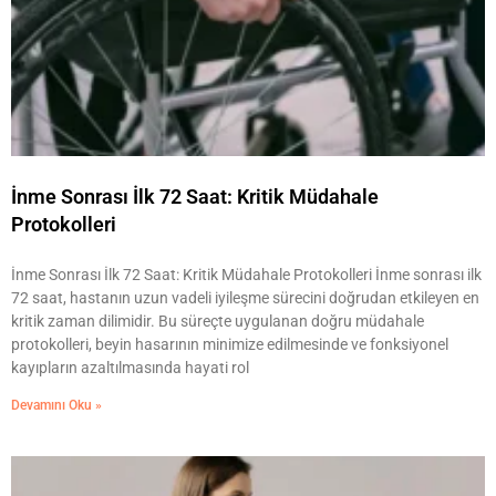
İnme Sonrası İlk 72 Saat: Kritik Müdahale
Protokolleri
İnme Sonrası İlk 72 Saat: Kritik Müdahale Protokolleri İnme sonrası ilk
72 saat, hastanın uzun vadeli iyileşme sürecini doğrudan etkileyen en
kritik zaman dilimidir. Bu süreçte uygulanan doğru müdahale
protokolleri, beyin hasarının minimize edilmesinde ve fonksiyonel
kayıpların azaltılmasında hayati rol
Devamını Oku »