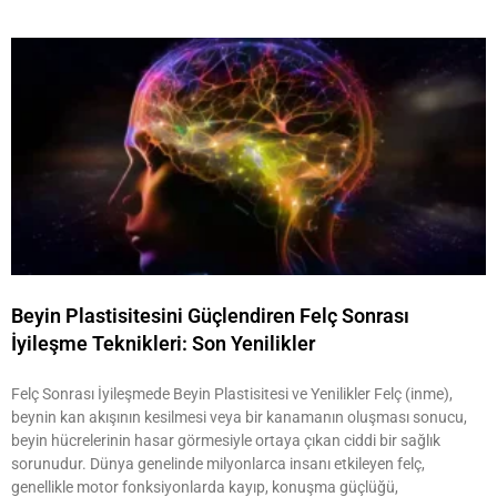
Beyin Plastisitesini Güçlendiren Felç Sonrası
İyileşme Teknikleri: Son Yenilikler
Felç Sonrası İyileşmede Beyin Plastisitesi ve Yenilikler Felç (inme),
beynin kan akışının kesilmesi veya bir kanamanın oluşması sonucu,
beyin hücrelerinin hasar görmesiyle ortaya çıkan ciddi bir sağlık
sorunudur. Dünya genelinde milyonlarca insanı etkileyen felç,
genellikle motor fonksiyonlarda kayıp, konuşma güçlüğü,