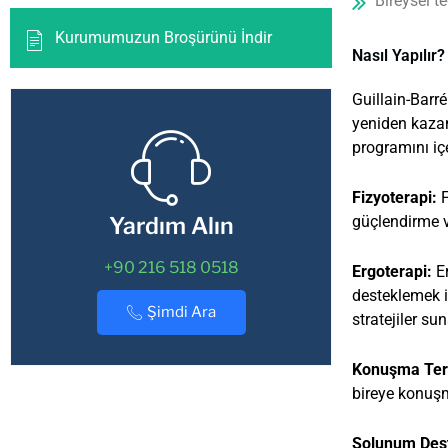
Bireysel te
Kurumumuzun Broşürünü İndir
Nasıl Yapılır?
Guillain-Barré
yeniden kazan
programını içe
Fizyoterapi:
F
güçlendirme v
Yardım Alın
+90 216 518 0518
Ergoterapi:
Er
desteklemek iç
Şimdi Ara
stratejiler sun
Konuşma Ter
bireye konuşm
Solunum Dest