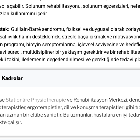
yol açabilir. Solunum rehabilitasyonu, solunum egzersizleri, nefe
arı kullanımını içerir.
tek:
Guillain-Barré sendromu, fiziksel ve duygusal olarak zorlayıc
sal iyilik halini desteklemek, stresle başa çıkmak ve motivasyonu
n programı, bireyin semptomlarına, işlevsel seviyesine ve hedefl
avi süreci, multidisipliner bir yaklaşım gerektirir ve bir rehabilita
ekli takibi, ilerlemenin değerlendirilmesi ve gerektiğinde tedavi 
 Kadrolar
se
Stationäre Physiotherapie
ve Rehabilitasyon Merkezi, dene
oterapistler, ergoterapistler, dil ve konuşma terapistleri gibi 
an uzman bir ekibe sahiptir. Bu uzmanlar, hastalara en iyi teda
kte çalışır.