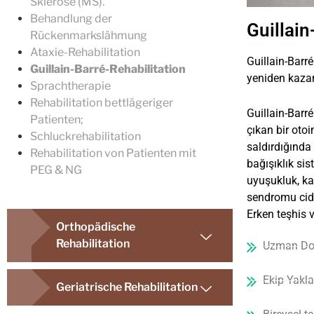
Sklerose (MS).
Behandlung der
Guillain
Rückenmarkslähmung
Ataxie-Rehabilitation
Guillain-Barré
Guillain-Barré-Rehabilitation
yeniden kaza
Sprachtherapie
Rehabilitation bettlägeriger
Guillain-Barr
Patienten;
çıkan bir oto
Schluckrehabilitation
saldırdığında 
Rehabilitation von Patienten mit
bağışıklık sis
PEG & NG
uyuşukluk, ka
sendromu cidd
Erken teşhis v
Orthopädische
Rehabilitation
Uzman Dok
Ekip Yakl
Geriatrische Rehabilitation