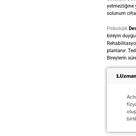
yetmezliğine 
solunum cihazl
Psikolojik
Des
bireyin duygu
Rehabilitasyo
planlanır. Ted
Bireylerin sür
Uzman
Ach
fizy
oluş
birli