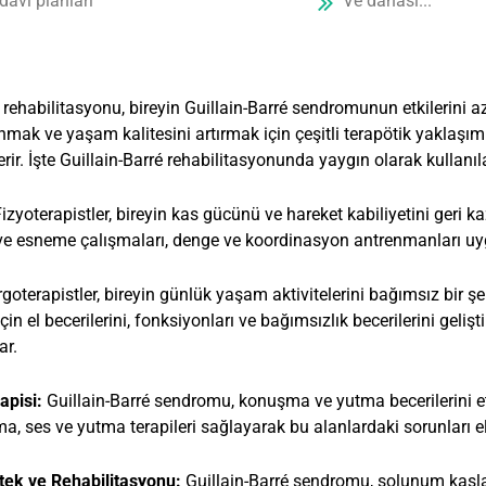
davi planları
Ve dahası...
 rehabilitasyonu, bireyin Guillain-Barré sendromunun etkilerini a
mak ve yaşam kalitesini artırmak için çeşitli terapötik yaklaşıml
rir. İşte Guillain-Barré rehabilitasyonunda yaygın olarak kullanı
izyoterapistler, bireyin kas gücünü ve hareket kabiliyetini geri k
e esneme çalışmaları, denge ve koordinasyon antrenmanları uy
goterapistler, bireyin günlük yaşam aktivitelerini bağımsız bir şe
in el becerilerini, fonksiyonları ve bağımsızlık becerilerini geliş
ar.
apisi:
Guillain-Barré sendromu, konuşma ve yutma becerilerini etk
a, ses ve yutma terapileri sağlayarak bu alanlardaki sorunları ele
ek ve Rehabilitasyonu:
Guillain-Barré sendromu, solunum kaslar