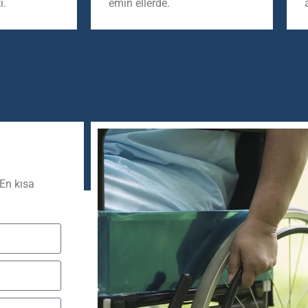
i.
emin ellerde.
 En kısa