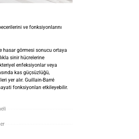
ecerilerini ve fonksiyonlarını
ı ve hasar görmesi sonucu ortaya
kla sinir hücrelerine
akteriyel enfeksiyonlar veya
 arasında kas güçsüzlüğü,
i yer alır. Guillain-Barré
ati fonksiyonları etkileyebilir.
eli
er