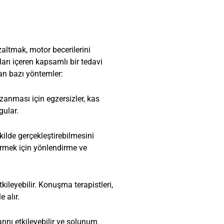
zaltmak, motor becerilerini
arı içeren kapsamlı bir tedavi
lan bazı yöntemler:
azanması için egzersizler, kas
gular.
kilde gerçekleştirebilmesini
tirmek için yönlendirme ve
ileyebilir. Konuşma terapistleri,
 alır.
ını etkileyebilir ve solunum