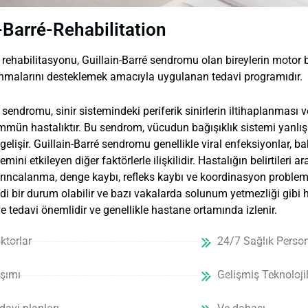
-Barré-Rehabilitation
 rehabilitasyonu, Guillain-Barré sendromu olan bireylerin motor b
nmalarını desteklemek amacıyla uygulanan tedavi programıdır.
é sendromu, sinir sistemindeki periferik sinirlerin iltihaplanmas
immün hastalıktır. Bu sendrom, vücudun bağışıklık sistemi yanlışlı
gelişir. Guillain-Barré sendromu genellikle viral enfeksiyonlar, b
temini etkileyen diğer faktörlerle ilişkilidir. Hastalığın belirtileri
rıncalanma, denge kaybı, refleks kaybı ve koordinasyon problemler
i bir durum olabilir ve bazı vakalarda solunum yetmezliği gibi hay
e tedavi önemlidir ve genellikle hastane ortamında izlenir.
torlar
24/7 Sağlık Person
aşımı
Gelişmiş Teknolojil