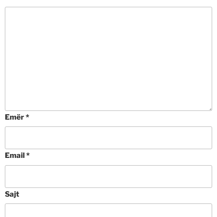
Emër
*
Email
*
Sajt