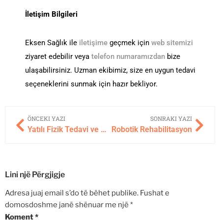
İletişim Bilgileri
Eksen Sağlık ile
iletişime
geçmek için
web sitemizi
ziyaret edebilir veya
telefon numaramızdan
bize
ulaşabilirsiniz. Uzman ekibimiz, size en uygun tedavi
seçeneklerini sunmak için hazır bekliyor.
ÖNCEKI YAZI
SONRAKI YAZI
Yatılı Fizik Tedavi ve Rehabilitasyon Hizmeti
Robotik Rehabilitasyon
Lini një Përgjigje
Adresa juaj email s’do të bëhet publike.
Fushat e
domosdoshme janë shënuar me një
*
Koment
*