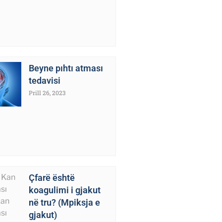
Beyne pıhtı atması
tedavisi
Prill 26, 2023
Çfarë është
koagulimi i gjakut
në tru? (Mpiksja e
gjakut)