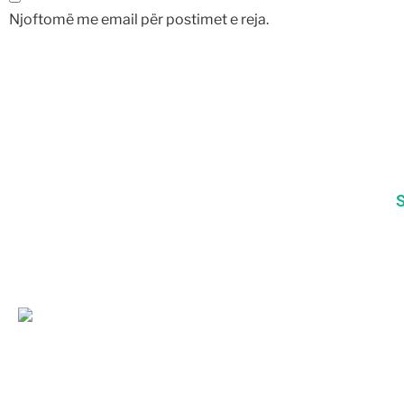
Njoftomë me email për postimet e reja.
S