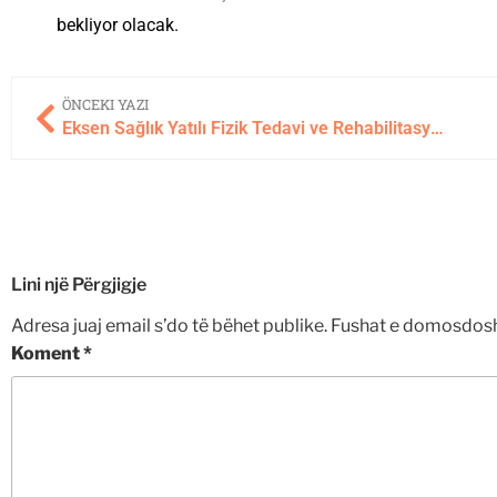
bekliyor olacak.
ÖNCEKI YAZI
Eksen Sağlık Yatılı Fizik Tedavi ve Rehabilitasyon Merkezi ile Konaklamalı Fizik Tedavi Deneyimi
Lini një Përgjigje
Adresa juaj email s’do të bëhet publike.
Fushat e domosdosh
Koment
*