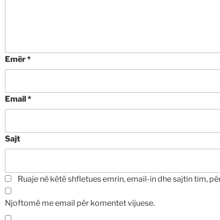
Emër
*
Email
*
Sajt
Ruaje në këtë shfletues emrin, email-in dhe sajtin tim, pë
Njoftomë me email për komentet vijuese.