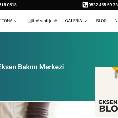
518 0518
0532 455 59 33
T TONA
I gjithë stafi jonë
GALERIA
BLOG
N
e Eksen Bakım Merkezi