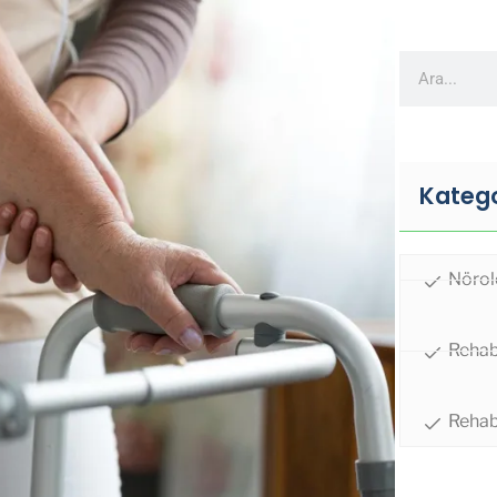
Katego
Nörol
Rehab
Rehabi