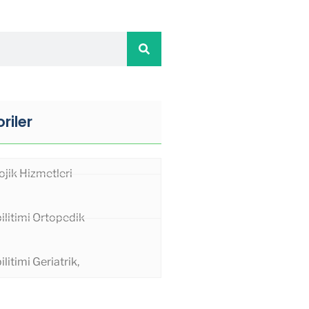
riler
ojik Hizmetleri
ilitimi Ortopedik
litimi Geriatrik,