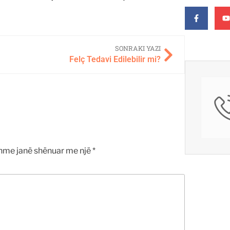
SONRAKI YAZI
Felç Tedavi Edilebilir mi?
me janë shënuar me një
*