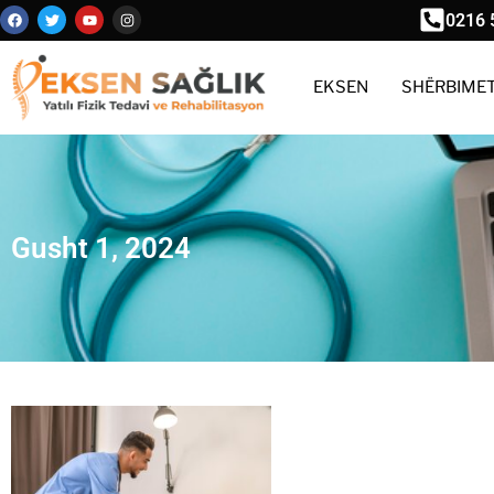
0216 
EKSEN
SHËRBIME
Gusht 1, 2024