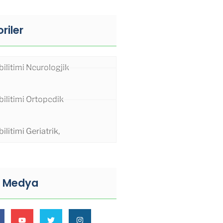
riler
ilitimi Neurologjik
ilitimi Ortopedik
ilitimi Geriatrik,
l Medya