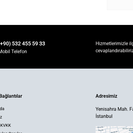
(+90) 532 455 59 33
Hizmetlerimizle ilg
cevaplandırabiliri
Mobil Telefon
Bağlantılar
Adresimiz
zda
Yenisahra Mah. Fa
İstanbul
z
ve KVKK