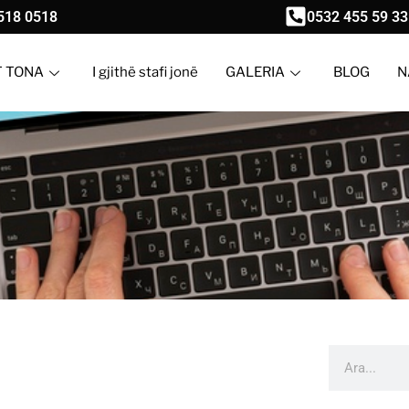
518 0518
0532 455 59 33
T TONA
I gjithë stafi jonë
GALERIA
BLOG
N